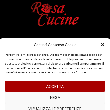
LA NOSTRA AZIENDA
Gestisci Consenso Cookie
P.Iva 01386030520
Per fornire le migliori esperienze, utilizziamo tecnologie come i cookie per
memorizzare e/o accedere alle informazioni del dispositivo. Il consenso a
PRIVACY POLICY
|
COOKIE POLICY
queste tecnologie ci permetterà di elaborare dati come il comportamento di
navigazione o ID unici su questo sito. Non acconsentire o ritirare il consenso
può influire negativamente su alcune caratteristiche e funzioni.
ACCETTA
Tel
0577 304143
| Fax
0577 306048
NEGA
VISUALIZZA LE PREFERENZE