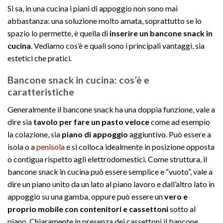
Si sa, in una cucina i piani di appoggio non sono mai
abbastanza: una soluzione molto amata, soprattutto se lo
spazio lo permette, è quella di
inserire un bancone snack in
cucina
. Vediamo cos’è e quali sono i principali vantaggi, sia
estetici che pratici.
Bancone snack in cucina: cos’è e
caratteristiche
Generalmente il bancone snack ha una doppia funzione, vale a
dire sia
tavolo per fare un pasto veloce
come ad esempio
la colazione, sia
piano di appoggio
aggiuntivo. Può essere a
isola o a
penisola
e si colloca idealmente in posizione opposta
o contigua rispetto agli elettrodomestici. Come struttura, il
bancone snack in cucina può essere semplice e “vuoto”, vale a
dire un piano unito da un lato al piano lavoro e dall’altro lato in
appoggio su una gamba, oppure può essere un
vero e
proprio mobile con contenitori e cassettoni
sotto al
piano. Chiaramente in presenza dei cassettoni il bancone