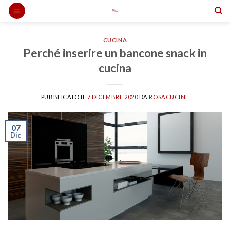
Skip
to
content
CUCINA
Perché inserire un bancone snack in
cucina
PUBBLICATO IL
7 DICEMBRE 2020
DA
ROSACUCINE
07
Dic