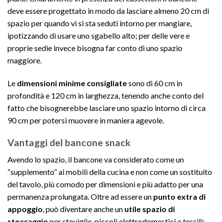
deve essere progettato in modo da lasciare almeno 20 cm di
spazio per quando vi si sta seduti intorno per mangiare,
ipotizzando di usare uno sgabello alto; per delle vere e
proprie sedie invece bisogna far conto di uno spazio
maggiore.
Le
dimensioni minime consigliate
sono di 60 cm in
profondità e 120 cm in larghezza, tenendo anche conto del
fatto che bisognerebbe lasciare uno spazio intorno di circa
90 cm per potersi muovere in maniera agevole.
Vantaggi del bancone snack
Avendo lo spazio, il bancone va considerato come un
“supplemento” ai mobili della cucina e non come un sostituito
del tavolo, più comodo per dimensioni e più adatto per una
permanenza prolungata. Oltre ad essere un
punto extra di
appoggio
, può diventare anche un
utile spazio di
stoccaggio
per stoviglie, piccoli elettrodomestici e tessili;