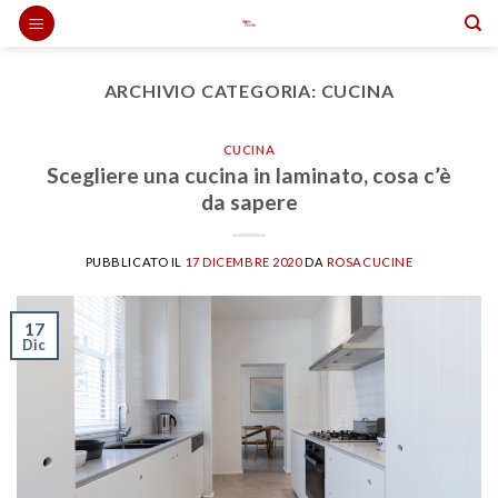
Skip
to
content
ARCHIVIO CATEGORIA:
CUCINA
CUCINA
Scegliere una cucina in laminato, cosa c’è
da sapere
PUBBLICATO IL
17 DICEMBRE 2020
DA
ROSACUCINE
17
Dic