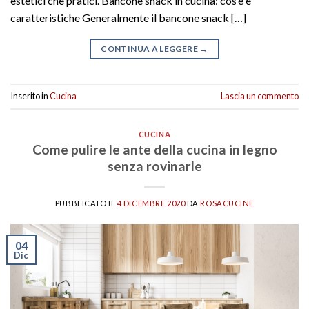
estetici che pratici. Bancone snack in cucina: cos’è e
caratteristiche Generalmente il bancone snack […]
CONTINUA A LEGGERE
→
Inserito in
Cucina
Lascia un commento
CUCINA
Come pulire le ante della cucina in legno
senza rovinarle
PUBBLICATO IL
4 DICEMBRE 2020
DA
ROSACUCINE
04
Dic